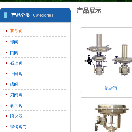
产品展示
产品分类
Categories
调节阀
球阀
闸阀
截止阀
止回阀
蝶阀
氮封阀
刀闸阀
氧气阀
阻火器
锻钢阀门